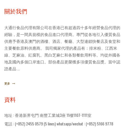
關於我們
大通行食品代理有限公司在香港已有超過四十多年經營食品代理的
經驗，是一間具規模的食品進口代理商。專門從各地引入優質食品
供應予香港及澳門的酒樓、酒店、餐廳、大型連鎖快餐店及食堂和
主要餐飲原料供應商。 我司獨家代理的產品有：排米粉、江西米
線、芝麻油、紅腐乳、黑白芝麻仁和各類餐飲用料等。均從外國各
地及國內多個口岸進口。部份產品更榮獲多項優質食品獎。當中認
證產品 ...
更多
資料
地址 : 香港新界屯門 南豐工業城3座 11樓1107-1111室
電話 : (+852) 2455 0579 (5 lines) whatsapp/wechat : (+852) 5166 9778