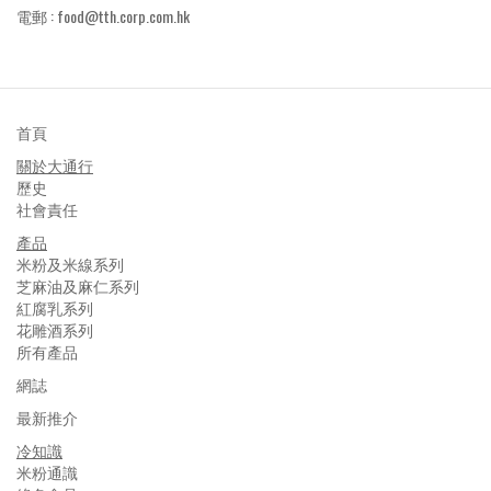
電郵 :
food@tth.corp.com.hk
首頁
關於大通行
歷史
社會責任
產品
米粉及米線系列
芝麻油及麻仁系列
紅腐乳系列
花雕酒系列
所有產品
網誌
最新推介
冷知識
米粉通識