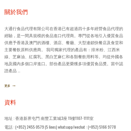
關於我們
大通行食品代理有限公司在香港已有超過四十多年經營食品代理的
經驗，是一間具規模的食品進口代理商。專門從各地引入優質食品
供應予香港及澳門的酒樓、酒店、餐廳、大型連鎖快餐店及食堂和
主要餐飲原料供應商。 我司獨家代理的產品有：排米粉、江西米
線、芝麻油、紅腐乳、黑白芝麻仁和各類餐飲用料等。均從外國各
地及國內多個口岸進口。部份產品更榮獲多項優質食品獎。當中認
證產品 ...
更多
資料
地址 : 香港新界屯門 南豐工業城3座 11樓1107-1111室
電話 : (+852) 2455 0579 (5 lines) whatsapp/wechat : (+852) 5166 9778