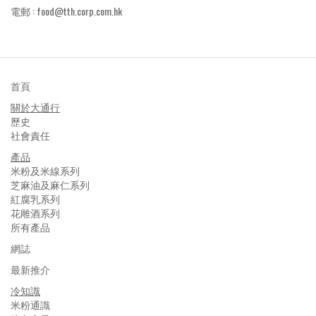
電郵 :
food@tth.corp.com.hk
首頁
關於大通行
歷史
社會責任
產品
米粉及米線系列
芝麻油及麻仁系列
紅腐乳系列
花雕酒系列
所有產品
網誌
最新推介
冷知識
米粉通識